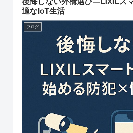
後悔しない外構選び―LIXIL
適なIoT生活
ブログ