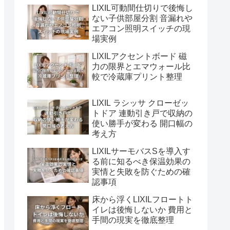
LIXIL可動間仕切りで後悔し
ない子供部屋分割 音漏れや
エアコン照明スイッチの現
場実例
LIXILアクセントボード 磁
力の限界とエマウォール比
較で冷蔵庫プリント整理
LIXIL ラシッサ クローゼッ
トドア 連動引き戸で収納の
使い勝手が変わる 開口幅の
考え方
LIXILサーモバスSを導入す
る前に知るべき保温効果の
実情と失敗を防ぐための確
認事項
床から浮くLIXILフロートト
イレは後悔しないか 費用と
手間の現実を徹底整理