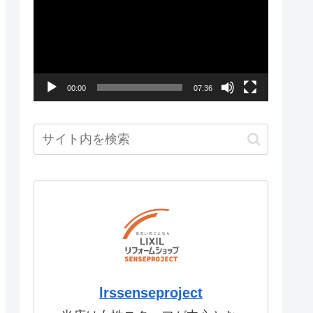
画
プ
レ
ー
00:00
07:36
ヤ
ー
lrssenseproject