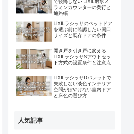
で後悔しない LIXIL耐水メ
ラミンカウンターの奥行と
通路幅
LIXILラシッサのペットドア
を選ぶ前に確認したい開口
サイズと既存ドアの条件
開き戸を引き戸に変える
LIXILラシッサSアウトセッ
ト方式の設置条件と注意点
LIXILラシッサDパレットで
失敗しない淡色インテリア
空間がぼやけない室内ドア
と床色の選び方
人気記事