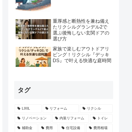
重厚感と断熱性を兼ね備え
たリクシルグランデル2で
選ぶ後悔しない玄関ドアの
選び方
家族で楽しむアウトドアリ
ビング！リクシル『デッキ
DS』で叶える快適な庭時間
タグ
LIXIL
リフォーム
リクシル
リノベーション
内装リフォーム
トイレ
補助金
費用
住宅設備
費用相場