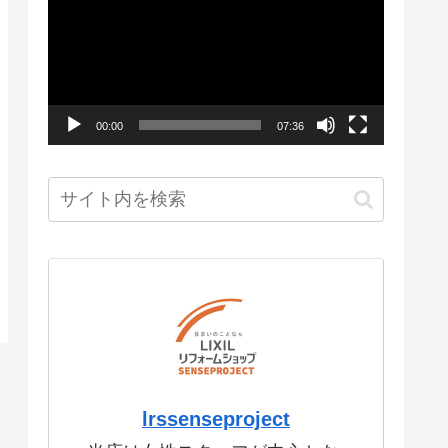
画
プ
レ
ー
00:00
07:36
ヤ
ー
lrssenseproject