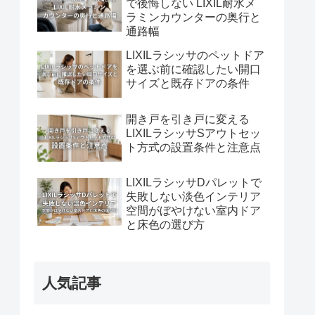
で後悔しない LIXIL耐水メ
ラミンカウンターの奥行と
通路幅
LIXILラシッサのペットドア
を選ぶ前に確認したい開口
サイズと既存ドアの条件
開き戸を引き戸に変える
LIXILラシッサSアウトセッ
ト方式の設置条件と注意点
LIXILラシッサDパレットで
失敗しない淡色インテリア
空間がぼやけない室内ドア
と床色の選び方
人気記事