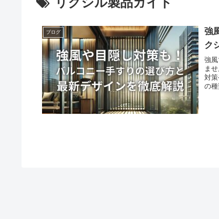
リクシル製品ガイド
強
ブログ
ク
強風
ませ
対策
の種