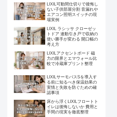
LIXIL可動間仕切りで後悔し
ない子供部屋分割 音漏れや
エアコン照明スイッチの現
場実例
LIXIL ラシッサ クローゼッ
トドア 連動引き戸で収納の
使い勝手が変わる 開口幅の
考え方
LIXILアクセントボード 磁
力の限界とエマウォール比
較で冷蔵庫プリント整理
LIXILサーモバスSを導入す
る前に知るべき保温効果の
実情と失敗を防ぐための確
認事項
床から浮くLIXILフロートト
イレは後悔しないか 費用と
手間の現実を徹底整理