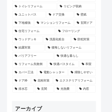
トイレリフォーム
リビング収納
ユニットバス
ドア交換
壁紙
下地補強
マンションリフォーム
玄関ドア
住宅リフォーム
フローリング
ウッドデッキ
洗面化粧台
防犯対策
結露対策
後悔しないリフォーム
バリアフリー
快適な暮らし
リフォーム失敗例
快適バスタイム
和室
カバー工法
電動シャッター
掃除しやすい
ドア枠
花粉対策
エクステリアリフォーム
排水芯
玄関
光熱費
内窓
アーカイブ