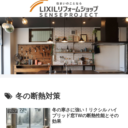
冬の断熱対策
冬の寒さに強い！リクシル ハイ
ブログ
ブリッド窓TWの断熱性能とその
効果